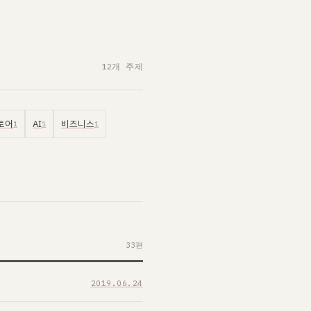
12개 주제
토어
AI
비즈니스
1
1
1
33편
2019.06.24