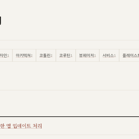
기
자인
아키텍쳐
코틀린
코루틴
뷰페이저
서비스
플레이스
1
2
2
1
1
1
이용한 앱 업데이트 처리